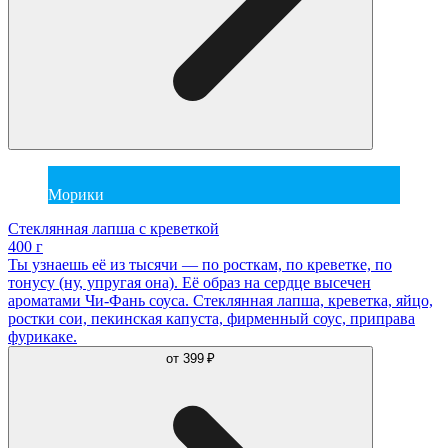
Морики
Стеклянная лапша с креветкой
400 г
Ты узнаешь её из тысячи — по росткам, по креветке, по
тонусу (ну, упругая она). Её образ на сердце высечен
ароматами Чи-Фань соуса. Стеклянная лапша, креветка, яйцо,
ростки сои, пекинская капуста, фирменный соус, приправа
фурикаке.
от
399 ₽