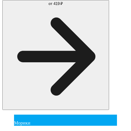
от
419 ₽
Морики