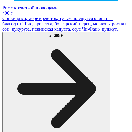
Рис с креветкой и овощами
400 г
Сопки риса, море креветок, тут же плещутся овощи —
благодать! Рис, креветка, болгарский перец, морковь, ростки
сои, кукуруза, пекинская капуста, соус Чи-Фань, кунжут.
от
395 ₽