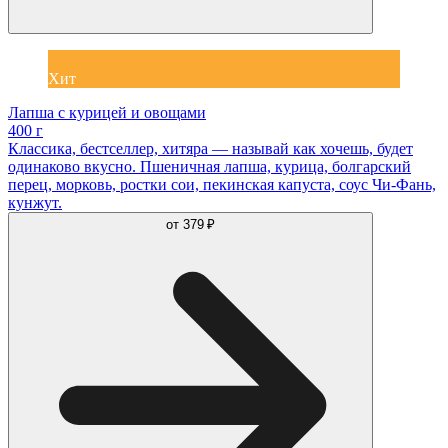
Хит
Лапша с курицей и овощами
400 г
Классика, бестселлер, хитяра — называй как хочешь, будет
одинаково вкусно. Пшеничная лапша, курица, болгарский
перец, морковь, ростки сои, пекинская капуста, соус Чи-Фань,
кунжут.
от
379 ₽