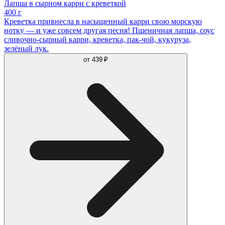
Лапша в сырном карри с креветкой
400 г
Креветка привнесла в насыщенный карри свою морскую
нотку — и уже совсем другая песня! Пшеничная лапша, соус
сливочно-сырный карри, креветка, пак-чой, кукуруза,
зелёный лук.
от
439 ₽