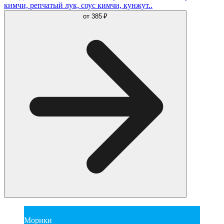
кимчи, репчатый лук, соус кимчи, кунжут..
от
385 ₽
Морики