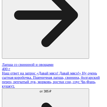
Лапша со свининой и овощами
400 г
Наш ответ на запрос «Давай мясо! Давай мясо!» Ну очень
сытная коробочка. Пшеничная лапша, свинина, болгарский
перец, репчатый лук, морковь, ростки сои, соус Чи-Фань,
кунжут.
от
385 ₽