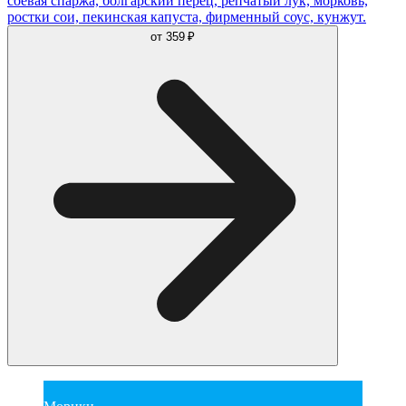
соевая спаржа, болгарский перец, репчатый лук, морковь,
ростки сои, пекинская капуста, фирменный соус, кунжут.
от
359 ₽