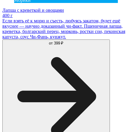
Морики
Лапша с креветкой и овощами
400 г
Если взять её к морю и съесть, любуясь закатом, будет ещё
вкуснее — научно доказанный чи-факт. Пшеничная лапша,
креветка, болгарский перец, морковь, ростки сои, пекинская
капуста, соус Чи-Фань, кунжут.
от
399 ₽