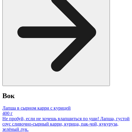
Вок
Лапша в сырном карри с курицей
400 г
Не пробуй, если не хочешь влапшиться по уши! Лапша, густой
соус сливочно-сырный карри, курица, пак-чой, кукуруза,
зелёный лук.