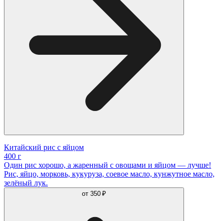
Китайский рис с яйцом
400 г
Один рис хорошо, а жаренный с овощами и яйцом — лучше!
Рис, яйцо, морковь, кукуруза, соевое масло, кунжутное масло,
зелёный лук.
от
350 ₽