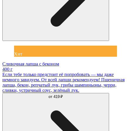
Хит
Сливочная лапша с беконом
400 г
Если тебе только предстоит её попробовать — мы даже
немного завидуем. От всей лапши рекомендуем! Пшеничная
лапша, бекон, репчатый лук, грибы шампиньоны, черри,
сливки, устричный соус, зелёный лук.
от
419 ₽